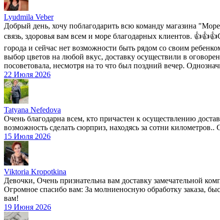
Lyudmila Veber
Добрый день, хочу поблагодарить всю команду магазина "Море 
связь, здоровья вам всем и море благодарных клиентов. 👍👍👍
города и сейчас нет возможности быть рядом со своим ребенко
выбор цветов на любой вкус, доставку осуществили в оговоренн
посоветовала, несмотря на то что был поздний вечер. Однозна
22 Июля 2026
Tatyana Nefedova
Очень благодарна всем, кто причастен к осуществлению доставки
возможность сделать сюрприз, находясь за сотни километров.. Сю
15 Июля 2026
Viktoria Kropotkina
Девочки, Очень признательна вам доставку замечательной комп
Огромное спасибо вам: За молниеносную обработку заказа, быс
вам!
19 Июня 2026