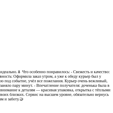
идеально.🌷 Что особенно понравилось: - Свежесть и качество:
ность: Оформила заказ утром, а уже к обеду курьер был у
ию под событие, учёл все пожелания. Курьер очень вежливый,
аняло пару минут. - Впечатление получателя: доченька была в
а внимание к деталям — красивая упаковка, открытка с тёплыми
своих близких. Сервис на высшем уровне, обязательно вернусь
м и заботу.🤝