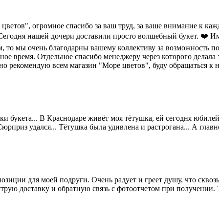
цветов", огромное спасибо за ваш труд, за ваше внимание к ка
Сегодня нашей дочери доставили просто волшебный букет. ❤️ Име
м, то мы очень благодарны вашему коллективу за возможность п
ое время. Отдельное спасибо менеджеру через которого делала за
чно рекомендую всем магазин "Море цветов", буду обращаться к
 букета... В Краснодаре живёт моя тётушка, ей сегодня юбилей 75
рприз удался... Тётушка была удивлена и растрогана... А главное
озиции для моей подруги. Очень радует и греет душу, что скво
трую доставку и обратную связь с фотоотчетом при получении. Т