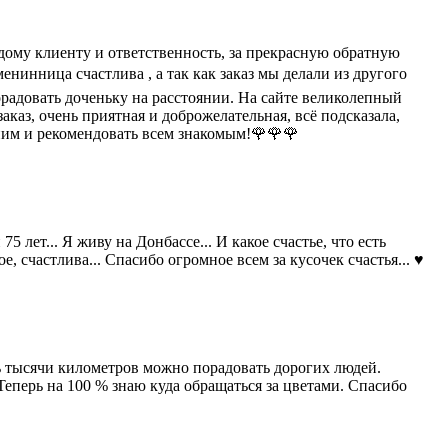
ждому клиенту и ответственность, за прекрасную обратную
нинница счастлива , а так как заказ мы делали из другого
орадовать доченьку на расстоянии. На сайте великолепный
каз, очень приятная и доброжелательная, всё подсказала,
 ним и рекомендовать всем знакомым!🌹🌹🌹
 лет... Я живу на Донбассе... И какое счастье, что есть
, счастлива... Спасибо огромное всем за кусочек счастья... ♥️
зь тысячи километров можно порадовать дорогих людей.
еперь на 100 % знаю куда обращаться за цветами. Спасибо