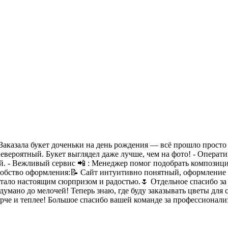
Заказала букет доченьки на день рождения — всё прошло просто 
вероятный. Букет выглядел даже лучше, чем на фото! - Оператив
ий. - Вежливый сервис 📲 : Менеджер помог подобрать композиц
Удобство оформления:📝 Сайт интуитивно понятный, оформление з
 стало настоящим сюрпризом и радостью.🌷 Отдельное спасибо з
умано до мелочей! Теперь знаю, где буду заказывать цветы для 
че и теплее! Большое спасибо вашей команде за профессионализ