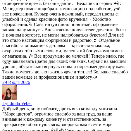
оговорённое время, без опозданий. - Вежливый сервис 📲 :
Менеджер помог подобрать композицию под событие, учёл
все пожелания. Курьер очень вежливый, передал цветы с
улыбкой и сделал красивое фото вручения. - Удобство
оформления:📝 Сайт интуитивно понятный, оформление
заняло пару минут. - Впечатление получателя: доченька была
в полном восторге, не могла налюбоваться букетом! Для неё
это стало настоящим сюрпризом и радостью.🌷 Отдельное
спасибо за внимание к деталям — красивая упаковка,
открытка с тёплыми словами, маленький бонус-комплимент
от магазина. 🎉 Всё продумано до мелочей! Теперь знаю, где
буду заказывать цветы для своих близких. Сервис на высшем
уровне, обязательно вернусь снова и порекомендую друзьям.
Такие моменты делают жизнь ярче и теплее! Большое спасибо
вашей команде за профессионализм и заботу.🤝
29 Июля 2026
Lyudmila Veber
Добрый день, хочу поблагодарить всю команду магазина
"Море цветов", огромное спасибо за ваш труд, за ваше
внимание к каждому клиенту и ответственность, за
прекрасную обратную связь, здоровья вам всем и море
благодарных клиентов. 👍👍👍Сегодня нашей дочери