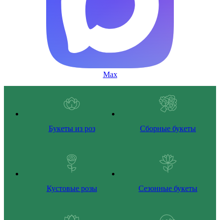
Max
Букеты из роз
Сборные букеты
Кустовые розы
Сезонные букеты