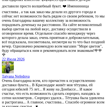
доставили просто волшебный букет. ❤️ Именинница
счастлива , а так как заказ мы делали из другого города и
сейчас нет возможности быть рядом со своим ребенком, то мы
очень благодарны вашему коллективу за возможность
порадовать доченьку на расстоянии. На сайте великолепный
выбор цветов на любой вкус, доставку осуществили в
оговоренное время. Отдельное спасибо менеджеру через
которого делала заказ, очень приятная и доброжелательная,
всё подсказала, посоветовала, несмотря на то что был поздний
вечер. Однозначно рекомендую всем магазин "Море цветов",
буду обращаться к ним и рекомендовать всем знакомым!🌹🌹
🌹
22 Июля 2026
Tatyana Nefedova
Очень благодарна всем, кто причастен к осуществлению
доставки букета... В Краснодаре живёт моя тётушка, ей
сегодня юбилей 75 лет... Я живу на Донбассе... И какое
счастье, что есть возможность сделать сюрприз, находясь за
сотни километров.. Сюрприз удался... Тётушка была удивлена
и растрогана... А главное, счастлива... Спасибо огромное всем
за кусочек счастья... ♥️