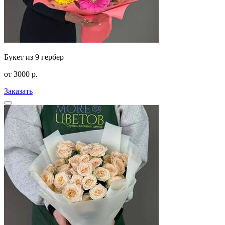
Букет из 9 гербер
от
3000
р.
Заказать