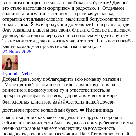
в полном восторге, не могла налюбоваться букетом! Для неё
это стало настоящим сюрпризом и радостью.🌷 Отдельное
спасибо за внимание к деталям — красивая упаковка,
открытка с тёплыми словами, маленький бонус-комплимент
от магазина. 🎉 Всё продумано до мелочей! Теперь знаю, где
буду заказывать цветы для своих близких. Сервис на высшем
уровне, обязательно вернусь снова и порекомендую друзьям.
Такие моменты делают жизнь ярче и теплее! Большое спасибо
вашей команде за профессионализм и заботу.🤝
29 Июля 2026
Lyudmila Veber
Добрый день, хочу поблагодарить всю команду магазина
"Море цветов", огромное спасибо за ваш труд, за ваше
внимание к каждому клиенту и ответственность, за
прекрасную обратную связь, здоровья вам всем и море
благодарных клиентов. 👍👍👍Сегодня нашей дочери
доставили просто волшебный букет. ❤️ Именинница
счастлива , а так как заказ мы делали из другого города и
сейчас нет возможности быть рядом со своим ребенком, то мы
очень благодарны вашему коллективу за возможность
порадовать доченьку на расстоянии. На сайте великолепный