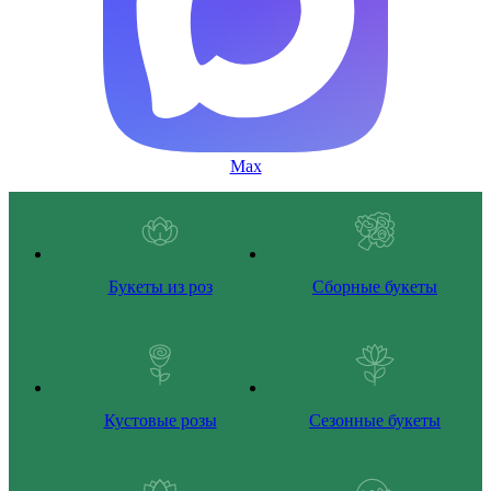
Max
Букеты из роз
Сборные букеты
Кустовые розы
Сезонные букеты