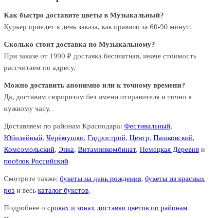
Как быстро доставите цветы в Музыкальный?
Курьер приедет в день заказа, как правило за 60-90 минут.
Сколько стоит доставка по Музыкальному?
При заказе от 1990 ₽ доставка бесплатная, иначе стоимость
рассчитаем по адресу.
Можно доставить анонимно или к точному времени?
Да, доставим сюрпризом без имени отправителя и точно к
нужному часу.
Доставляем по районам Краснодара:
Фестивальный
,
Юбилейный
,
Черёмушки
,
Гидрострой
,
Центр
,
Пашковский
,
Комсомольский
,
Энка
,
Витаминкомбинат
,
Немецкая Деревня
и
посёлок Российский
.
Смотрите также:
букеты на день рождения
,
букеты из красных
роз
и весь
каталог букетов
.
Подробнее о
сроках и зонах доставки цветов по районам