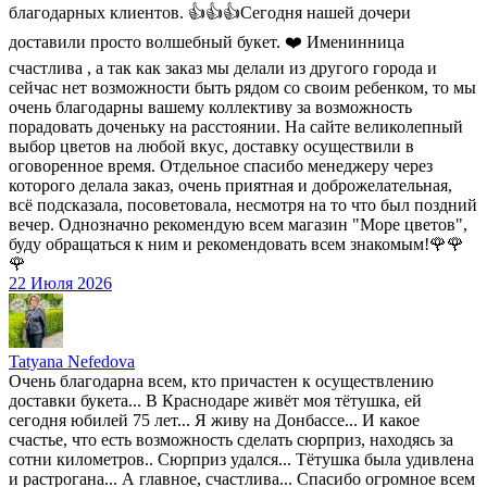
благодарных клиентов. 👍👍👍Сегодня нашей дочери
доставили просто волшебный букет. ❤️ Именинница
счастлива , а так как заказ мы делали из другого города и
сейчас нет возможности быть рядом со своим ребенком, то мы
очень благодарны вашему коллективу за возможность
порадовать доченьку на расстоянии. На сайте великолепный
выбор цветов на любой вкус, доставку осуществили в
оговоренное время. Отдельное спасибо менеджеру через
которого делала заказ, очень приятная и доброжелательная,
всё подсказала, посоветовала, несмотря на то что был поздний
вечер. Однозначно рекомендую всем магазин "Море цветов",
буду обращаться к ним и рекомендовать всем знакомым!🌹🌹
🌹
22 Июля 2026
Tatyana Nefedova
Очень благодарна всем, кто причастен к осуществлению
доставки букета... В Краснодаре живёт моя тётушка, ей
сегодня юбилей 75 лет... Я живу на Донбассе... И какое
счастье, что есть возможность сделать сюрприз, находясь за
сотни километров.. Сюрприз удался... Тётушка была удивлена
и растрогана... А главное, счастлива... Спасибо огромное всем