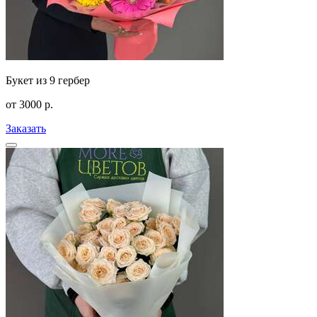
Букет из 9 гербер
от
3000
р.
Заказать