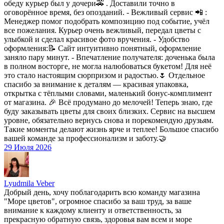
обеду курьер был у дочери🚕 . Доставили точно в
оговорённое время, без опозданий. - Вежливый сервис 📲 :
Менеджер помог подобрать композицию под событие, учёл
все пожелания. Курьер очень вежливый, передал цветы с
улыбкой и сделал красивое фото вручения. - Удобство
оформления:📝 Сайт интуитивно понятный, оформление
заняло пару минут. - Впечатление получателя: доченька была
в полном восторге, не могла налюбоваться букетом! Для неё
это стало настоящим сюрпризом и радостью.🌷 Отдельное
спасибо за внимание к деталям — красивая упаковка,
открытка с тёплыми словами, маленький бонус-комплимент
от магазина. 🎉 Всё продумано до мелочей! Теперь знаю, где
буду заказывать цветы для своих близких. Сервис на высшем
уровне, обязательно вернусь снова и порекомендую друзьям.
Такие моменты делают жизнь ярче и теплее! Большое спасибо
вашей команде за профессионализм и заботу.🤝
29 Июля 2026
Lyudmila Veber
Добрый день, хочу поблагодарить всю команду магазина
"Море цветов", огромное спасибо за ваш труд, за ваше
внимание к каждому клиенту и ответственность, за
прекрасную обратную связь, здоровья вам всем и море