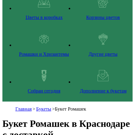
Цветы в коробках
Корзины цветов
Ромашки и Хризантемы
Другие цветы
Собран сегодня
Дополнение к букетам
Главная
>
Букеты
>
Букет Ромашек
Букет Ромашек в Краснодаре
с доставкой