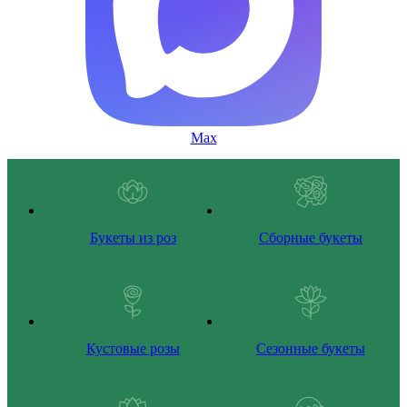
Max
Букеты из роз
Сборные букеты
Кустовые розы
Сезонные букеты