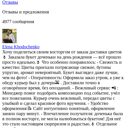
Отзывы
Отзывы и предложения
4977
сообщения
Elena Khodochenko
Хочу поделиться своим восторгом от заказа доставки цветов
🌷 Заказала букет доченьки на день рождения — всё прошло
просто идеально.🌷 Что особенно понравилось: - Свежесть и
качество: Цветы приехали потрясающе свежие, бутоны
упругие, аромат невероятный. Букет выглядел даже лучше,
чем на фото! - Оперативность: Оформила заказ утром, а уже к
обеду курьер был у дочери🚕 . Доставили точно в
оговорённое время, без опозданий. - Вежливый сервис 📲 :
Менеджер помог подобрать композицию под событие, учёл
все пожелания. Курьер очень вежливый, передал цветы с
улыбкой и сделал красивое фото вручения. - Удобство
оформления:📝 Сайт интуитивно понятный, оформление
заняло пару минут. - Впечатление получателя: доченька была
в полном восторге, не могла налюбоваться букетом! Для неё
это стало настоящим сюрпризом и радостью.🌷 Отдельное