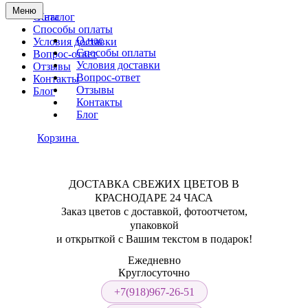
Меню
О нас
Каталог
Способы оплаты
О нас
Условия доставки
Способы оплаты
Вопрос-ответ
Условия доставки
Отзывы
Вопрос-ответ
Контакты
Отзывы
Блог
Контакты
Блог
Корзина
ДОСТАВКА СВЕЖИХ ЦВЕТОВ В
КРАСНОДАРЕ 24 ЧАСА
Заказ цветов с доставкой, фотоотчетом,
упаковкой
и открыткой с Вашим текстом в подарок!
Ежедневно
Круглосуточно
+7(918)967-26-51