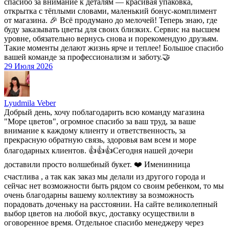
спасибо за внимание к деталям — красивая упаковка,
открытка с тёплыми словами, маленький бонус-комплимент
от магазина. 🎉 Всё продумано до мелочей! Теперь знаю, где
буду заказывать цветы для своих близких. Сервис на высшем
уровне, обязательно вернусь снова и порекомендую друзьям.
Такие моменты делают жизнь ярче и теплее! Большое спасибо
вашей команде за профессионализм и заботу.🤝
29 Июля 2026
Lyudmila Veber
Добрый день, хочу поблагодарить всю команду магазина
"Море цветов", огромное спасибо за ваш труд, за ваше
внимание к каждому клиенту и ответственность, за
прекрасную обратную связь, здоровья вам всем и море
благодарных клиентов. 👍👍👍Сегодня нашей дочери
доставили просто волшебный букет. ❤️ Именинница
счастлива , а так как заказ мы делали из другого города и
сейчас нет возможности быть рядом со своим ребенком, то мы
очень благодарны вашему коллективу за возможность
порадовать доченьку на расстоянии. На сайте великолепный
выбор цветов на любой вкус, доставку осуществили в
оговоренное время. Отдельное спасибо менеджеру через