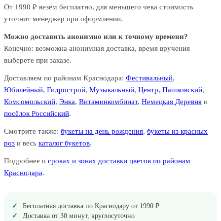
От 1990 ₽ везём бесплатно, для меньшего чека стоимость
уточнит менеджер при оформлении.
Можно доставить анонимно или к точному времени?
Конечно: возможна анонимная доставка, время вручения
выберете при заказе.
Доставляем по районам Краснодара:
Фестивальный
,
Юбилейный
,
Гидрострой
,
Музыкальный
,
Центр
,
Пашковский
,
Комсомольский
,
Энка
,
Витаминкомбинат
,
Немецкая Деревня
и
посёлок Российский
.
Смотрите также:
букеты на день рождения
,
букеты из красных
роз
и весь
каталог букетов
.
Подробнее о
сроках и зонах доставки цветов по районам
Краснодара
.
Бесплатная доставка по Краснодару от 1990 ₽
Доставка от 30 минут, круглосуточно