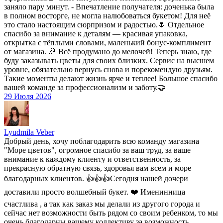
заняло пару минут. - Впечатление получателя: доченька была
в полном восторге, не могла налюбоваться букетом! Для неё
это стало настоящим сюрпризом и радостью.🌷 Отдельное
спасибо за внимание к деталям — красивая упаковка,
открытка с тёплыми словами, маленький бонус-комплимент
от магазина. 🎉 Всё продумано до мелочей! Теперь знаю, где
буду заказывать цветы для своих близких. Сервис на высшем
уровне, обязательно вернусь снова и порекомендую друзьям.
Такие моменты делают жизнь ярче и теплее! Большое спасибо
вашей команде за профессионализм и заботу.🤝
29 Июля 2026
Lyudmila Veber
Добрый день, хочу поблагодарить всю команду магазина
"Море цветов", огромное спасибо за ваш труд, за ваше
внимание к каждому клиенту и ответственность, за
прекрасную обратную связь, здоровья вам всем и море
благодарных клиентов. 👍👍👍Сегодня нашей дочери
доставили просто волшебный букет. ❤️ Именинница
счастлива , а так как заказ мы делали из другого города и
сейчас нет возможности быть рядом со своим ребенком, то мы
очень благодарны вашему коллективу за возможность