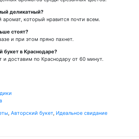
мый деликатный?
 аромат, который нравится почти всем.
ьше стоят?
азе и при этом пряно пахнет.
й букет в Краснодаре?
т и доставим по Краснодару от 60 минут.
здики
в
еты
,
Авторский букет
,
Идеальное свидание