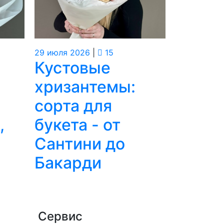
29
июля
2026
|
15
24
июля
20
Кустовые
Можн
хризантемы:
перед
сорта для
в род
,
букета - от
больн
Сантини до
прави
Бакарди
безоп
букет
Сервис