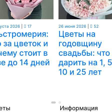
уста
2026
|
17
26
июня
2026
|
52
ьстромерия:
Цветы на
 за цветок и
годовщину
чему стоит в
свадьбы: что
зе до 14 дней
дарить на 1, 5
10 и 25 лет
еты
Информация