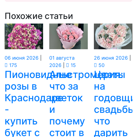
Похожие статьи
06
июня
2026
|
01
августа
26
июня
2026
|
175
2026
|
15
50
Пионовидные
Альстромерия:
Цветы
розы в
что за
на
Краснодаре
цветок
годовщи
-
и
свадьбы
купить
почему
что
букет с
стоит в
дарить