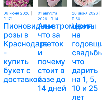
06
июня
2026
|
01
августа
26
июня
2026
|
171
2026
|
14
50
Пионовидные
Альстромерия:
Цветы
розы в
что за
на
Краснодаре
цветок
годовщи
-
и
свадьбы
купить
почему
что
букет с
стоит в
дарить
доставкой
вазе до
на 1, 5,
14 дней
10 и 25
лет