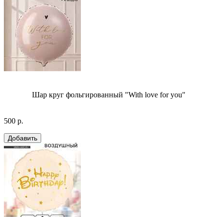
Шар круг фольгированный "With love for you"
500 р.