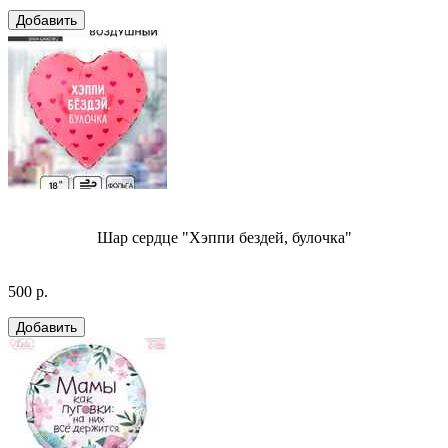
Шар сердце "Хэппи бездей, булочка"
500 р.