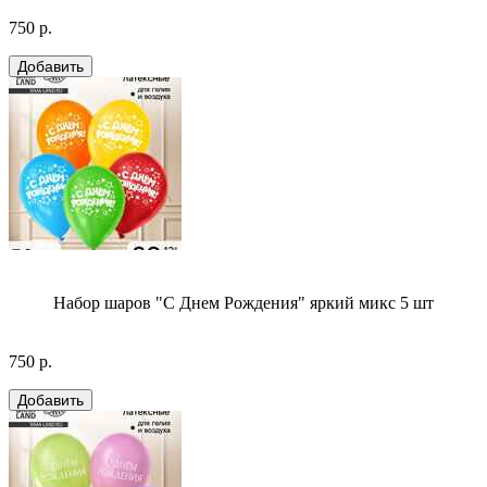
750 р.
Набор шаров "С Днем Рождения" яркий микс 5 шт
750 р.