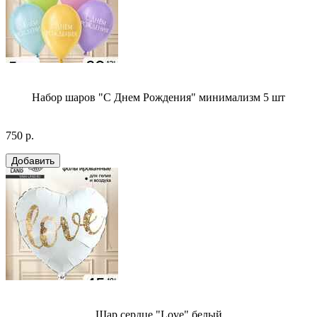
Набор шаров "С Днем Рождения" минимализм 5 шт
750 р.
Шар сердце "Love" белый