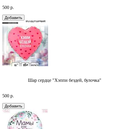
500 р.
Шар сердце "Хэппи бездей, булочка"
500 р.