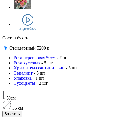
Видеообзор
Состав букета
Стандартный
5200
р.
Роза персиковая 50см
- 7 шт
Роза кустовая
- 5 шт
Хризантема сантини грин
- 3 шт
Эвкалипт
- 5 шт
Упаковка
- 1 шт
Сухоцветы
- 2 шт
50см
35 см
Заказать