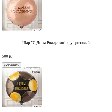
Шар "С Днем Рождения" круг розовый
500 р.