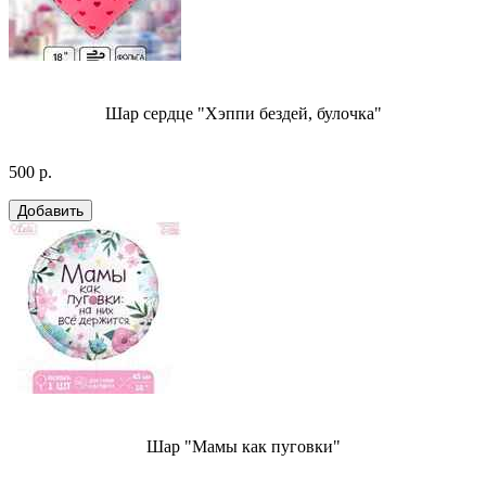
Шар сердце "Хэппи бездей, булочка"
500 р.
Шар "Мамы как пуговки"