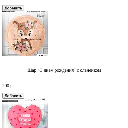
Шар "С днем рождения" с олененком
500 р.