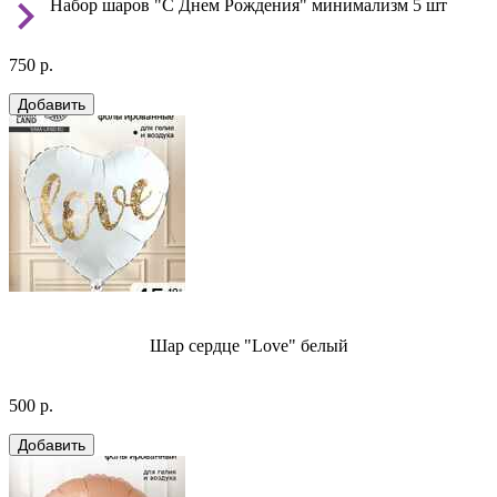
Набор шаров "С Днем Рождения" минимализм 5 шт
750 р.
Шар сердце "Love" белый
500 р.