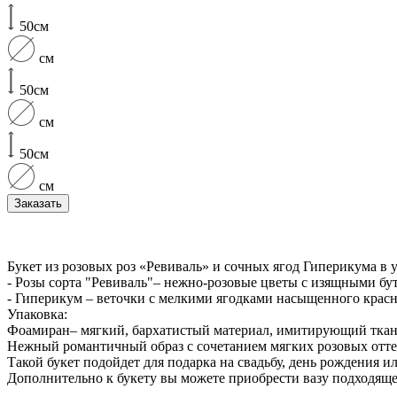
50см
см
50см
см
50см
см
Заказать
Букет из розовых роз «Ревиваль» и сочных ягод Гиперикума в
- Розы сорта "Ревиваль"– нежно-розовые цветы с изящными б
- Гиперикум – веточки с мелкими ягодками насыщенного красн
Упаковка:
Фоамиран– мягкий, бархатистый материал, имитирующий ткан
Нежный романтичный образ с сочетанием мягких розовых отт
Такой букет подойдет для подарка на свадьбу, день рождения и
Дополнительно к букету вы можете приобрести вазу подходяще