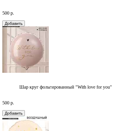
500 р.
Шар круг фольгированный "With love for you"
500 р.