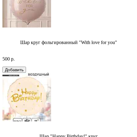
Шар круг фольгированный "With love for you"
500 р.
Шар "Happy Birthday!" круг