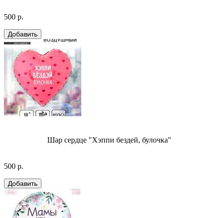
500 р.
Шар сердце "Хэппи бездей, булочка"
500 р.