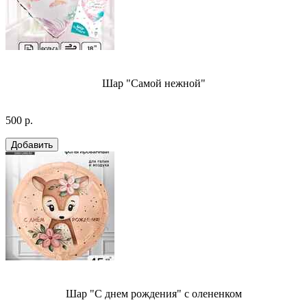
Шар "Самой нежной"
500 р.
Шар "С днем рождения" с олененком