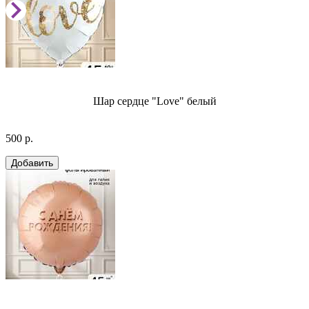
Шар сердце "Love" белый
500 р.