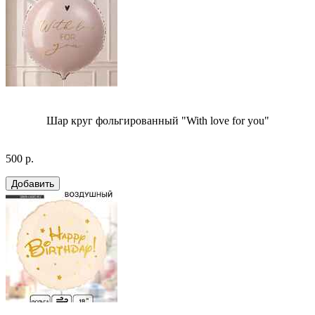
Шар круг фольгированный "With love for you"
500 р.