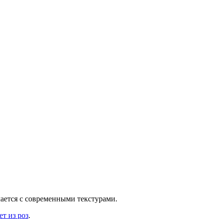
чается с современными текстурами.
ет из роз
.