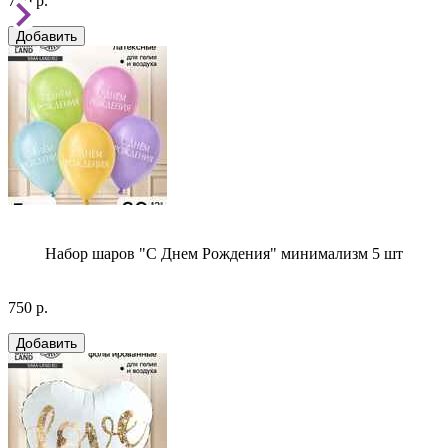
750 р.
Набор шаров "С Днем Рождения" минимализм 5 шт
750 р.