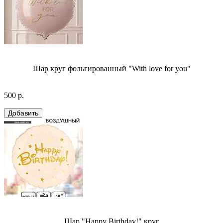
Шар круг фольгированный "With love for you"
500 р.
Шар "Happy Birthday!" круг