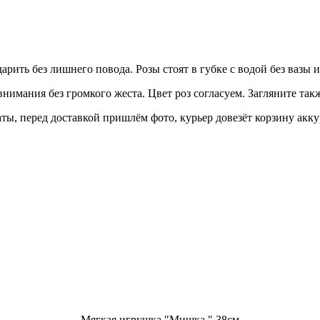
арить без лишнего повода. Розы стоят в губке с водой без вазы 
нимания без громкого жеста. Цвет роз согласуем. Загляните так
ты, перед доставкой пришлём фото, курьер довезёт корзину акку
Мягкая игрушка "Мишка " 38см