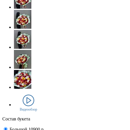
Видеообзор
Состав букета
Большой
10900
р.