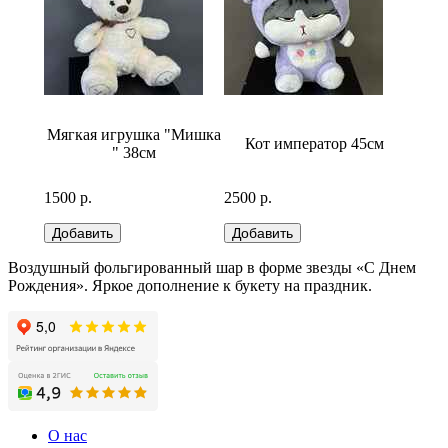
бело-
Мягкая игрушка "Мишка
Кот император 45см
Медв
" 38см
1500 р.
2500 р.
2500 р
Воздушный фольгированный шар в форме звезды «С Днем
Рождения». Яркое дополнение к букету на праздник.
О нас