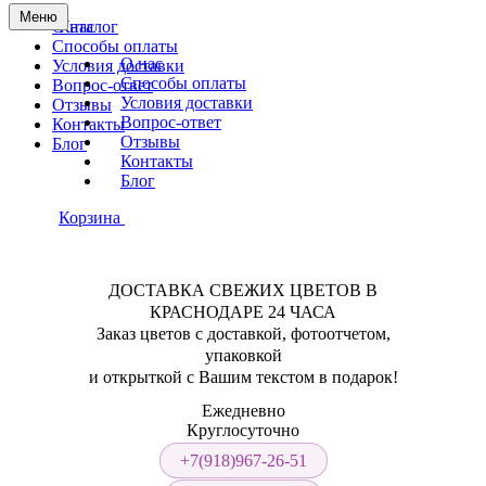
Меню
О нас
Каталог
Способы оплаты
О нас
Условия доставки
Способы оплаты
Вопрос-ответ
Условия доставки
Отзывы
Вопрос-ответ
Контакты
Отзывы
Блог
Контакты
Блог
Корзина
ДОСТАВКА СВЕЖИХ ЦВЕТОВ В
КРАСНОДАРЕ 24 ЧАСА
Заказ цветов с доставкой, фотоотчетом,
упаковкой
и открыткой с Вашим текстом в подарок!
Ежедневно
Круглосуточно
+7(918)967-26-51