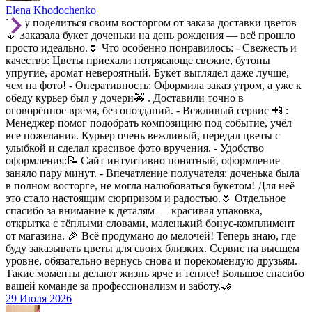
Elena Khodochenko
Хочу поделиться своим восторгом от заказа доставки цветов
🌷 Заказала букет доченьки на день рождения — всё прошло
просто идеально.🌷 Что особенно понравилось: - Свежесть и
качество: Цветы приехали потрясающе свежие, бутоны
упругие, аромат невероятный. Букет выглядел даже лучше,
чем на фото! - Оперативность: Оформила заказ утром, а уже к
обеду курьер был у дочери🚕 . Доставили точно в
оговорённое время, без опозданий. - Вежливый сервис 📲 :
Менеджер помог подобрать композицию под событие, учёл
все пожелания. Курьер очень вежливый, передал цветы с
улыбкой и сделал красивое фото вручения. - Удобство
оформления:📝 Сайт интуитивно понятный, оформление
заняло пару минут. - Впечатление получателя: доченька была
в полном восторге, не могла налюбоваться букетом! Для неё
это стало настоящим сюрпризом и радостью.🌷 Отдельное
спасибо за внимание к деталям — красивая упаковка,
открытка с тёплыми словами, маленький бонус-комплимент
от магазина. 🎉 Всё продумано до мелочей! Теперь знаю, где
буду заказывать цветы для своих близких. Сервис на высшем
уровне, обязательно вернусь снова и порекомендую друзьям.
Такие моменты делают жизнь ярче и теплее! Большое спасибо
вашей команде за профессионализм и заботу.🤝
29 Июля 2026