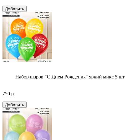
Набор шаров "С Днем Рождения" яркий микс 5 шт
750 р.