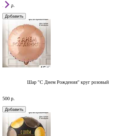
500 р.
Шар "С Днем Рождения" круг розовый
500 р.