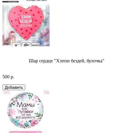
Шар сердце "Хэппи бездей, булочка"
500 р.