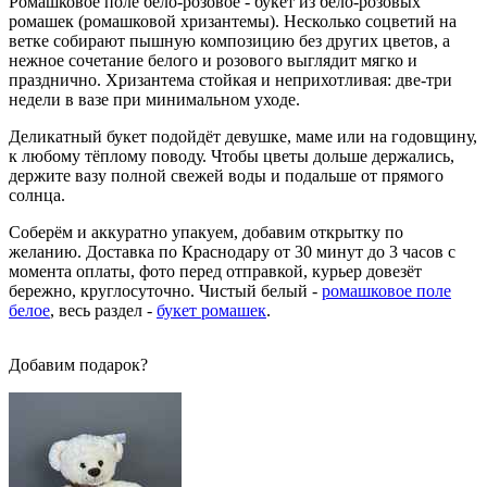
Ромашковое поле бело-розовое - букет из бело-розовых
ромашек (ромашковой хризантемы). Несколько соцветий на
ветке собирают пышную композицию без других цветов, а
нежное сочетание белого и розового выглядит мягко и
празднично. Хризантема стойкая и неприхотливая: две-три
недели в вазе при минимальном уходе.
Деликатный букет подойдёт девушке, маме или на годовщину,
к любому тёплому поводу. Чтобы цветы дольше держались,
держите вазу полной свежей воды и подальше от прямого
солнца.
Соберём и аккуратно упакуем, добавим открытку по
желанию. Доставка по Краснодару от 30 минут до 3 часов с
момента оплаты, фото перед отправкой, курьер довезёт
бережно, круглосуточно. Чистый белый -
ромашковое поле
белое
, весь раздел -
букет ромашек
.
Добавим подарок?