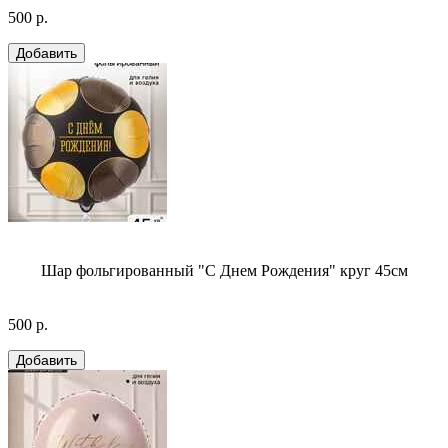
500 р.
Шар фольгированный "С Днем Рождения" круг 45см
500 р.