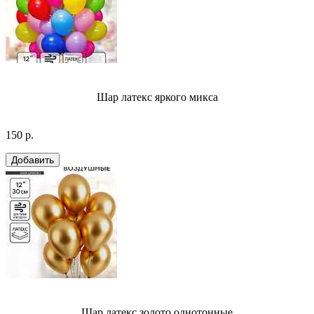
Шар латекс яркого микса
150 р.
Шар латекс золото однотонные