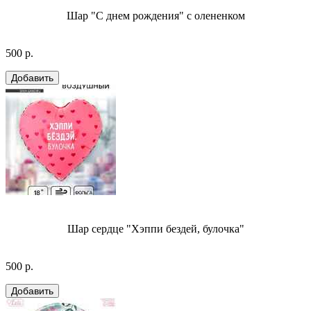
Шар "С днем рождения" с олененком
500 р.
Шар сердце "Хэппи бездей, булочка"
500 р.