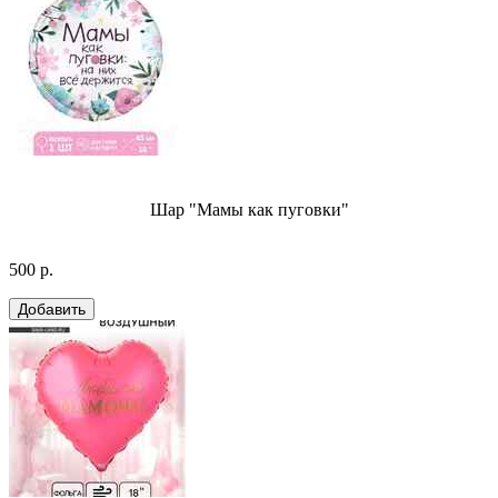
Шар "Мамы как пуговки"
500 р.