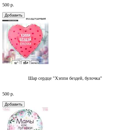
500 р.
Шар сердце "Хэппи бездей, булочка"
500 р.