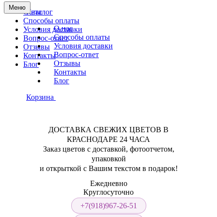
Меню
О нас
Каталог
Способы оплаты
О нас
Условия доставки
Способы оплаты
Вопрос-ответ
Условия доставки
Отзывы
Вопрос-ответ
Контакты
Отзывы
Блог
Контакты
Блог
Корзина
ДОСТАВКА СВЕЖИХ ЦВЕТОВ В
КРАСНОДАРЕ 24 ЧАСА
Заказ цветов с доставкой, фотоотчетом,
упаковкой
и открыткой с Вашим текстом в подарок!
Ежедневно
Круглосуточно
+7(918)967-26-51