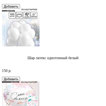
Шар латекс однотонный белый
150 р.