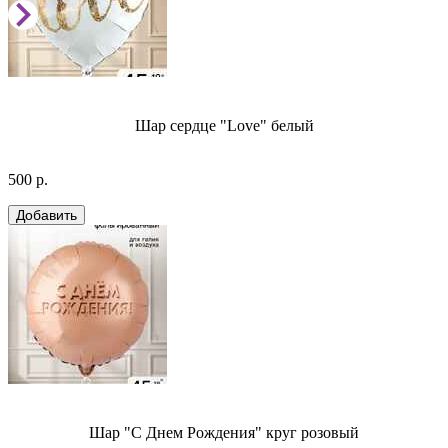
Шар сердце "Love" белый
500 р.
Шар "С Днем Рождения" круг розовый