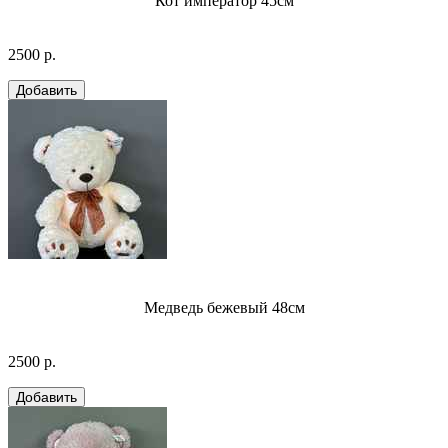
Кот император 45см
2500 р.
Медведь бежевый 48см
2500 р.