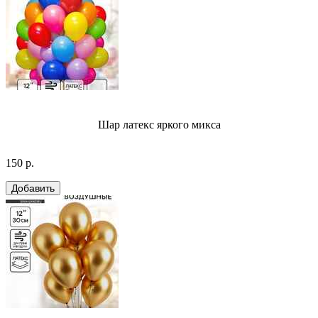
Шар латекс яркого микса
150 р.