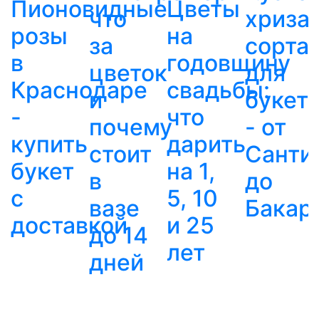
Пионовидные
Цветы
что
хриза
розы
на
за
сорта
в
годовщину
цветок
для
Краснодаре
свадьбы:
и
букет
-
что
почему
- от
купить
дарить
стоит
Санти
букет
на 1,
в
до
с
5, 10
вазе
Бакар
доставкой
и 25
до 14
лет
дней