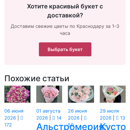
Хотите красивый букет с
доставкой?
Доставим свежие цветы по Краснодару за 1–3
часа
Выбрать букет
Похожие статьи
06
июня
01
августа
26
июня
29
июля
2026
|
2026
|
14
2026
|
2026
|
13
Альстромерия:
Кусто
172
50