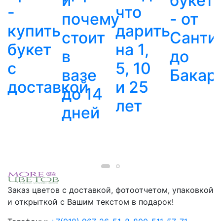
и
букет
-
что
почему
- от
купить
дарить
стоит
Санти
букет
на 1,
в
до
с
5, 10
вазе
Бакар
доставкой
и 25
до 14
лет
дней
Заказ цветов с доставкой, фотоотчетом, упаковкой
и открыткой с Вашим текстом в подарок!