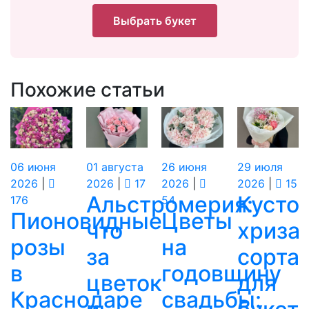
Выбрать букет
Похожие статьи
06
июня
01
августа
26
июня
29
июля
2026
|
2026
|
17
2026
|
2026
|
15
Альстромерия:
Кусто
176
54
Пионовидные
Цветы
что
хриза
розы
на
за
сорта
в
годовщину
цветок
для
Краснодаре
свадьбы: