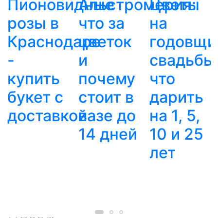
Пионовидные
Альстромерия:
Цветы
розы в
что за
на
Краснодаре
цветок
годовщи
-
и
свадьбы
купить
почему
что
букет с
стоит в
дарить
доставкой
вазе до
на 1, 5,
14 дней
10 и 25
лет