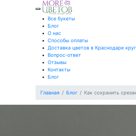
Toggle mobile menu
Все букеты
Блог
О нас
Способы оплаты
Доставка цветов в Краснодаре кру
Вопрос-ответ
Отзывы
Контакты
Блог
Главная
Блог
Как сохранить среза