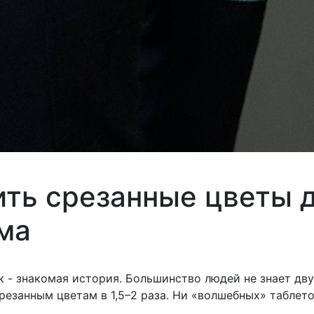
ить срезанные цветы д
ма
к - знакомая история. Большинство людей не знает дв
езанным цветам в 1,5–2 раза. Ни «волшебных» таблеток