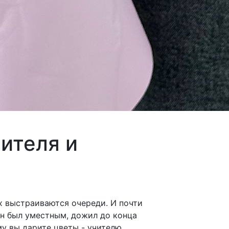
чителя и
ах выстраиваются очереди. И почти
он был уместным, дожил до конца
му вы дарите цветы - учителю,