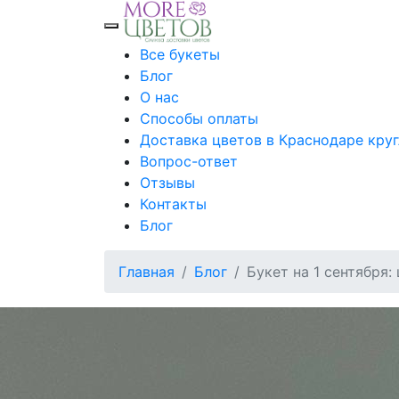
Toggle mobile menu
Все букеты
Блог
О нас
Способы оплаты
Доставка цветов в Краснодаре кру
Вопрос-ответ
Отзывы
Контакты
Блог
Главная
Блог
Букет на 1 сентября: