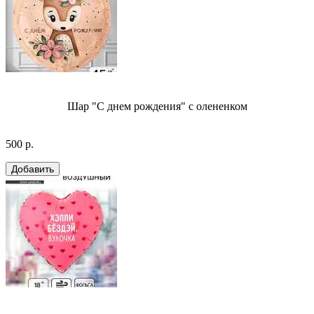
Шар "С днем рождения" с олененком
500 р.