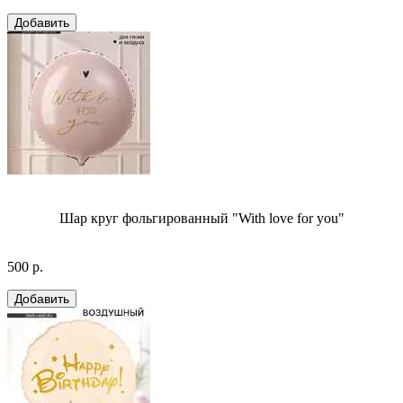
Шар круг фольгированный "With love for you"
500 р.