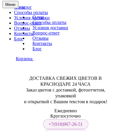
Меню
О нас
Каталог
Способы оплаты
О нас
Условия доставки
Способы оплаты
Вопрос-ответ
Условия доставки
Отзывы
Вопрос-ответ
Контакты
Отзывы
Блог
Контакты
Блог
Корзина
ДОСТАВКА СВЕЖИХ ЦВЕТОВ В
КРАСНОДАРЕ 24 ЧАСА
Заказ цветов с доставкой, фотоотчетом,
упаковкой
и открыткой с Вашим текстом в подарок!
Ежедневно
Круглосуточно
+7(918)967-26-51