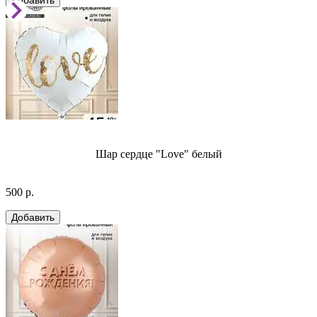
Шар сердце "Love" белый
500 р.