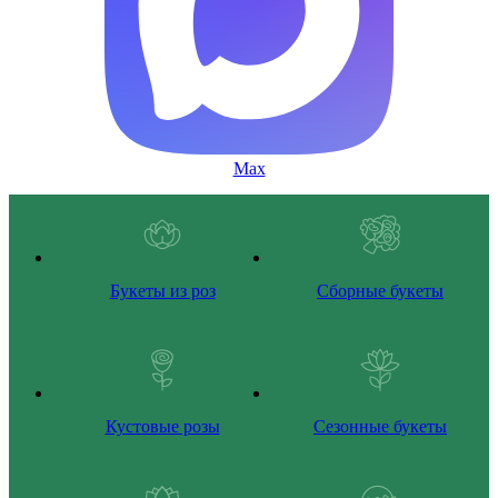
Max
Букеты из роз
Сборные букеты
Кустовые розы
Сезонные букеты