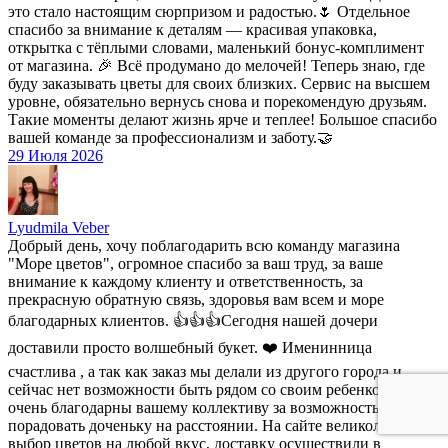
это стало настоящим сюрпризом и радостью.🌷 Отдельное
спасибо за внимание к деталям — красивая упаковка,
открытка с тёплыми словами, маленький бонус-комплимент
от магазина. 🎉 Всё продумано до мелочей! Теперь знаю, где
буду заказывать цветы для своих близких. Сервис на высшем
уровне, обязательно вернусь снова и порекомендую друзьям.
Такие моменты делают жизнь ярче и теплее! Большое спасибо
вашей команде за профессионализм и заботу.🤝
29 Июля 2026
Lyudmila Veber
Добрый день, хочу поблагодарить всю команду магазина
"Море цветов", огромное спасибо за ваш труд, за ваше
внимание к каждому клиенту и ответственность, за
прекрасную обратную связь, здоровья вам всем и море
благодарных клиентов. 👍👍👍Сегодня нашей дочери
доставили просто волшебный букет. ❤️ Именинница
счастлива , а так как заказ мы делали из другого города и
сейчас нет возможности быть рядом со своим ребенком, то мы
очень благодарны вашему коллективу за возможность
порадовать доченьку на расстоянии. На сайте великолепный
выбор цветов на любой вкус, доставку осуществили в