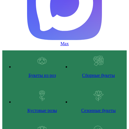
Max
Букеты из роз
Сборные букеты
Кустовые розы
Сезонные букеты