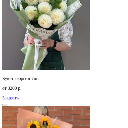
Букет георгин 7шт
от
3200
р.
Заказать