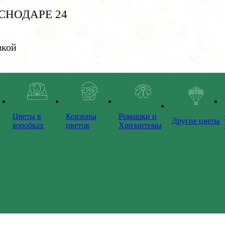
СНОДАРЕ 24
вкой
Цветы в
Корзины
Ромашки и
Другие цветы
коробках
цветов
Хризантемы