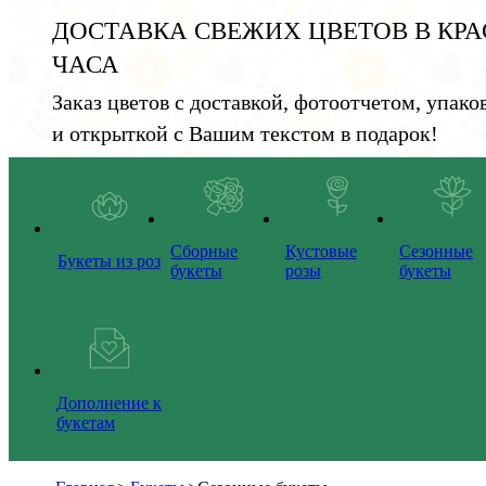
ДОСТАВКА СВЕЖИХ ЦВЕТОВ В КРА
ЧАСА
Заказ цветов с доставкой, фотоотчетом, упако
и открыткой с Вашим текстом в подарок!
Сборные
Кустовые
Сезонные
Букеты из роз
букеты
розы
букеты
Дополнение к
букетам