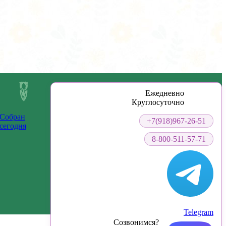
Ежедневно
Круглосуточно
Собран
+7(918)967-26-51
сегодня
8-800-511-57-71
Telegram
Созвонимся?