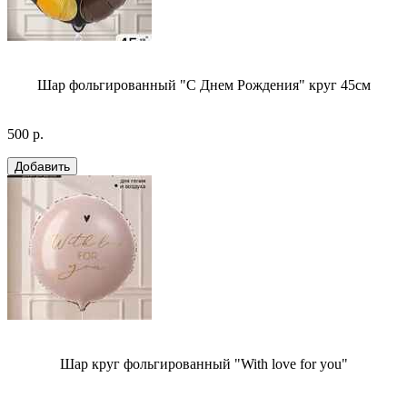
Шар фольгированный "С Днем Рождения" круг 45см
500 р.
Шар круг фольгированный "With love for you"