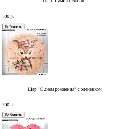
Шар "Самой нежной"
500 р.
Шар "С днем рождения" с олененком
500 р.