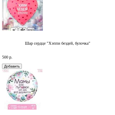
Шар сердце "Хэппи бездей, булочка"
500 р.