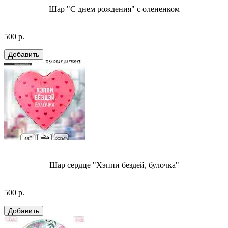
Шар "С днем рождения" с олененком
500 р.
Шар сердце "Хэппи бездей, булочка"
500 р.