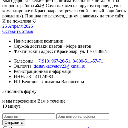
Благодарю за свежие цветы, внимательность к деталям и за
скорость работы 🙏🏻 Сама нахожусь в другом городе, дочь в
командировке в Краснодаре встречала свой «новый год» (день
рождения). Пришла по рекомендациям знакомых на этот сайт.
И не пожалела 🤍
26 Апреля 2026
Оставить отзыв
Наименование компании:
Служба доставки цветов - Море цветов
Фактический адрес: г.Краснодар, ул. 1 мая 388/1
Телефоны:
+7(918) 967-26-51
,
8-800-511-57-71
Эл.почта:
dostavkacvetov23@xmail.ru
Регистрационная информация
ИНН: 231141174983
ИП Велидова Людмила Васильевна
Заполнить форму
и мы перезвоним Вам в течение
10 минут: