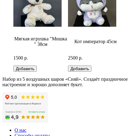
бело-
Мягкая игрушка "Мишка
Кот император 45см
Медв
" 38см
1500 р.
2500 р.
2500 р
Набор из 5 воздушных шаров «Сияй». Создаёт праздничное
настроение и хорошо дополняет букет.
О нас
Способы оплаты