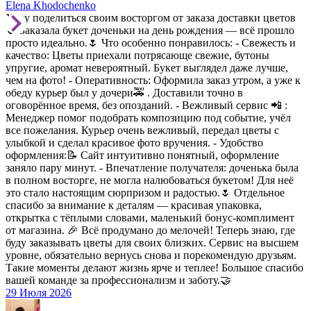
Elena Khodochenko
Хочу поделиться своим восторгом от заказа доставки цветов
🌷 Заказала букет доченьки на день рождения — всё прошло
просто идеально.🌷 Что особенно понравилось: - Свежесть и
качество: Цветы приехали потрясающе свежие, бутоны
упругие, аромат невероятный. Букет выглядел даже лучше,
чем на фото! - Оперативность: Оформила заказ утром, а уже к
обеду курьер был у дочери🚕 . Доставили точно в
оговорённое время, без опозданий. - Вежливый сервис 📲 :
Менеджер помог подобрать композицию под событие, учёл
все пожелания. Курьер очень вежливый, передал цветы с
улыбкой и сделал красивое фото вручения. - Удобство
оформления:📝 Сайт интуитивно понятный, оформление
заняло пару минут. - Впечатление получателя: доченька была
в полном восторге, не могла налюбоваться букетом! Для неё
это стало настоящим сюрпризом и радостью.🌷 Отдельное
спасибо за внимание к деталям — красивая упаковка,
открытка с тёплыми словами, маленький бонус-комплимент
от магазина. 🎉 Всё продумано до мелочей! Теперь знаю, где
буду заказывать цветы для своих близких. Сервис на высшем
уровне, обязательно вернусь снова и порекомендую друзьям.
Такие моменты делают жизнь ярче и теплее! Большое спасибо
вашей команде за профессионализм и заботу.🤝
29 Июля 2026