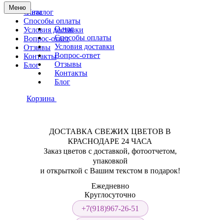
Меню
О нас
Каталог
Способы оплаты
О нас
Условия доставки
Способы оплаты
Вопрос-ответ
Условия доставки
Отзывы
Вопрос-ответ
Контакты
Отзывы
Блог
Контакты
Блог
Корзина
ДОСТАВКА СВЕЖИХ ЦВЕТОВ В
КРАСНОДАРЕ 24 ЧАСА
Заказ цветов с доставкой, фотоотчетом,
упаковкой
и открыткой с Вашим текстом в подарок!
Ежедневно
Круглосуточно
+7(918)967-26-51