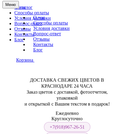
Меню
О нас
Каталог
Способы оплаты
О нас
Условия доставки
Способы оплаты
Вопрос-ответ
Условия доставки
Отзывы
Вопрос-ответ
Контакты
Отзывы
Блог
Контакты
Блог
Корзина
ДОСТАВКА СВЕЖИХ ЦВЕТОВ В
КРАСНОДАРЕ 24 ЧАСА
Заказ цветов с доставкой, фотоотчетом,
упаковкой
и открыткой с Вашим текстом в подарок!
Ежедневно
Круглосуточно
+7(918)967-26-51