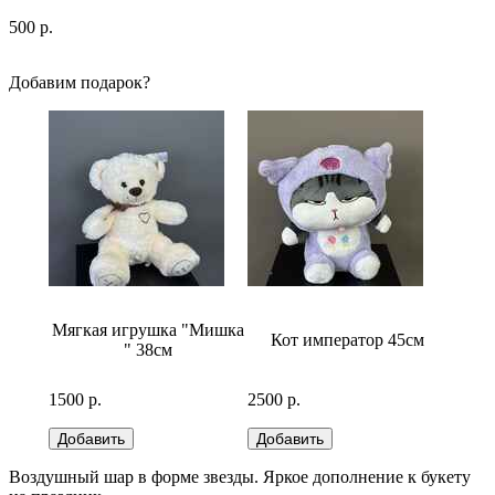
500
р.
Добавим подарок?
бело-
Мягкая игрушка "Мишка
Кот император 45см
Медв
" 38см
1500 р.
2500 р.
2500 р
Воздушный шар в форме звезды. Яркое дополнение к букету