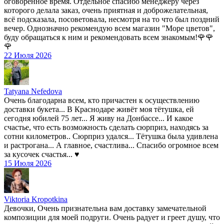
оговоренное время. Отдельное спасибо менеджеру через
которого делала заказ, очень приятная и доброжелательная,
всё подсказала, посоветовала, несмотря на то что был поздний
вечер. Однозначно рекомендую всем магазин "Море цветов",
буду обращаться к ним и рекомендовать всем знакомым!🌹🌹
🌹
22 Июля 2026
Tatyana Nefedova
Очень благодарна всем, кто причастен к осуществлению
доставки букета... В Краснодаре живёт моя тётушка, ей
сегодня юбилей 75 лет... Я живу на Донбассе... И какое
счастье, что есть возможность сделать сюрприз, находясь за
сотни километров.. Сюрприз удался... Тётушка была удивлена
и растрогана... А главное, счастлива... Спасибо огромное всем
за кусочек счастья... ♥️
15 Июля 2026
Viktoria Kropotkina
Девочки, Очень признательна вам доставку замечательной
композиции для моей подруги. Очень радует и греет душу, что