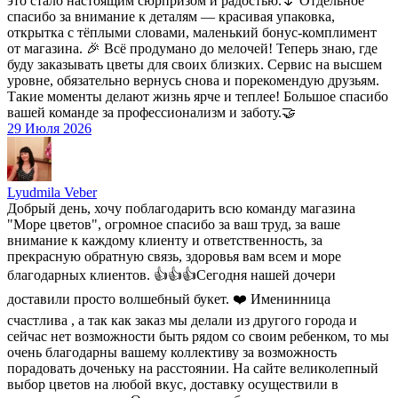
это стало настоящим сюрпризом и радостью.🌷 Отдельное
спасибо за внимание к деталям — красивая упаковка,
открытка с тёплыми словами, маленький бонус-комплимент
от магазина. 🎉 Всё продумано до мелочей! Теперь знаю, где
буду заказывать цветы для своих близких. Сервис на высшем
уровне, обязательно вернусь снова и порекомендую друзьям.
Такие моменты делают жизнь ярче и теплее! Большое спасибо
вашей команде за профессионализм и заботу.🤝
29 Июля 2026
Lyudmila Veber
Добрый день, хочу поблагодарить всю команду магазина
"Море цветов", огромное спасибо за ваш труд, за ваше
внимание к каждому клиенту и ответственность, за
прекрасную обратную связь, здоровья вам всем и море
благодарных клиентов. 👍👍👍Сегодня нашей дочери
доставили просто волшебный букет. ❤️ Именинница
счастлива , а так как заказ мы делали из другого города и
сейчас нет возможности быть рядом со своим ребенком, то мы
очень благодарны вашему коллективу за возможность
порадовать доченьку на расстоянии. На сайте великолепный
выбор цветов на любой вкус, доставку осуществили в