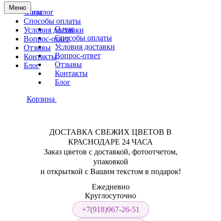
Меню
О нас
Каталог
Способы оплаты
О нас
Условия доставки
Способы оплаты
Вопрос-ответ
Условия доставки
Отзывы
Вопрос-ответ
Контакты
Отзывы
Блог
Контакты
Блог
Корзина
ДОСТАВКА СВЕЖИХ ЦВЕТОВ В
КРАСНОДАРЕ 24 ЧАСА
Заказ цветов с доставкой, фотоотчетом,
упаковкой
и открыткой с Вашим текстом в подарок!
Ежедневно
Круглосуточно
+7(918)967-26-51