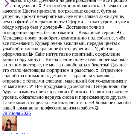
🌷 Заказала букет доченьки на день рождения — всё прошло
просто идеально.🌷 Что особенно понравилось: - Свежесть и
качество: Цветы приехали потрясающе свежие, бутоны
упругие, аромат невероятный. Букет выглядел даже лучше,
чем на фото! - Оперативность: Оформила заказ утром, а уже к
обеду курьер был у дочери🚕 . Доставили точно в
оговорённое время, без опозданий. - Вежливый сервис 📲 :
Менеджер помог подобрать композицию под событие, учёл
все пожелания. Курьер очень вежливый, передал цветы с
улыбкой и сделал красивое фото вручения. - Удобство
оформления:📝 Сайт интуитивно понятный, оформление
заняло пару минут. - Впечатление получателя: доченька была
в полном восторге, не могла налюбоваться букетом! Для неё
это стало настоящим сюрпризом и радостью.🌷 Отдельное
спасибо за внимание к деталям — красивая упаковка,
открытка с тёплыми словами, маленький бонус-комплимент
от магазина. 🎉 Всё продумано до мелочей! Теперь знаю, где
буду заказывать цветы для своих близких. Сервис на высшем
уровне, обязательно вернусь снова и порекомендую друзьям.
Такие моменты делают жизнь ярче и теплее! Большое спасибо
вашей команде за профессионализм и заботу.🤝
29 Июля 2026