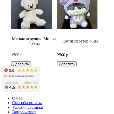
бело-
Мягкая игрушка "Мишка
Кот император 45см
Медв
" 38см
1500 р.
2500 р.
2500 р
О нас
Способы оплаты
Условия доставки
Вопрос-ответ