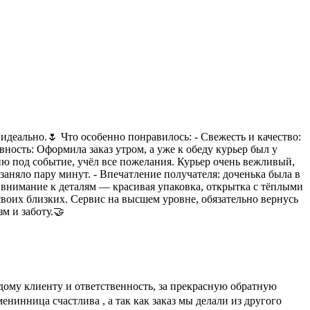
идеально.🌷 Что особенно понравилось: - Свежесть и качество:
ность: Оформила заказ утром, а уже к обеду курьер был у
ию под событие, учёл все пожелания. Курьер очень вежливый,
аняло пару минут. - Впечатление получателя: доченька была в
а внимание к деталям — красивая упаковка, открытка с тёплыми
своих близких. Сервис на высшем уровне, обязательно вернусь
м и заботу.🤝
ждому клиенту и ответственность, за прекрасную обратную
нинница счастлива , а так как заказ мы делали из другого