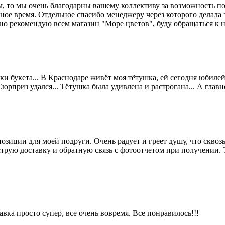
м, то мы очень благодарны вашему коллективу за возможность п
ое время. Отдельное спасибо менеджеру через которого делала за
чно рекомендую всем магазин "Море цветов", буду обращаться к
 букета... В Краснодаре живёт моя тётушка, ей сегодня юбилей 75
рприз удался... Тётушка была удивлена и растрогана... А главное
озиции для моей подруги. Очень радует и греет душу, что скво
трую доставку и обратную связь с фотоотчетом при получении. Т
авка просто супер, все очень вовремя. Все понравилось!!!