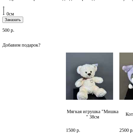
0см
Заказать
500
р.
Добавим подарок?
Набор шаров №6 бело-
Мягкая игрушка "Мишка
ляю"
Кот
золотой
" 38см
750 р.
1500 р.
2500 р