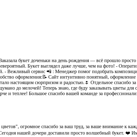
Заказала букет доченьки на день рождения — всё прошло просто 
вероятный. Букет выглядел даже лучше, чем на фото! - Оператив
ий. - Вежливый сервис 📲 : Менеджер помог подобрать композиц
Удобство оформления:📝 Сайт интуитивно понятный, оформление з
 стало настоящим сюрпризом и радостью.🌷 Отдельное спасибо з
умано до мелочей! Теперь знаю, где буду заказывать цветы для 
че и теплее! Большое спасибо вашей команде за профессионализ
цветов", огромное спасибо за ваш труд, за ваше внимание к ка
Сегодня нашей дочери доставили просто волшебный букет. ❤️ Име