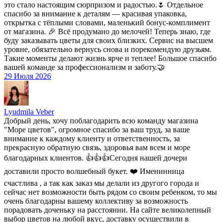
это стало настоящим сюрпризом и радостью.🌷 Отдельное
спасибо за внимание к деталям — красивая упаковка,
открытка с тёплыми словами, маленький бонус-комплимент
от магазина. 🎉 Всё продумано до мелочей! Теперь знаю, где
буду заказывать цветы для своих близких. Сервис на высшем
уровне, обязательно вернусь снова и порекомендую друзьям.
Такие моменты делают жизнь ярче и теплее! Большое спасибо
вашей команде за профессионализм и заботу.🤝
29 Июля 2026
Lyudmila Veber
Добрый день, хочу поблагодарить всю команду магазина
"Море цветов", огромное спасибо за ваш труд, за ваше
внимание к каждому клиенту и ответственность, за
прекрасную обратную связь, здоровья вам всем и море
благодарных клиентов. 👍👍👍Сегодня нашей дочери
доставили просто волшебный букет. ❤️ Именинница
счастлива , а так как заказ мы делали из другого города и
сейчас нет возможности быть рядом со своим ребенком, то мы
очень благодарны вашему коллективу за возможность
порадовать доченьку на расстоянии. На сайте великолепный
выбор цветов на любой вкус, доставку осуществили в