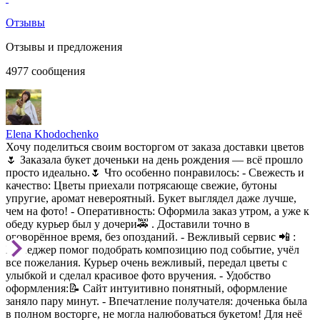
Отзывы
Отзывы и предложения
4977
сообщения
Elena Khodochenko
Хочу поделиться своим восторгом от заказа доставки цветов
🌷 Заказала букет доченьки на день рождения — всё прошло
просто идеально.🌷 Что особенно понравилось: - Свежесть и
качество: Цветы приехали потрясающе свежие, бутоны
упругие, аромат невероятный. Букет выглядел даже лучше,
чем на фото! - Оперативность: Оформила заказ утром, а уже к
обеду курьер был у дочери🚕 . Доставили точно в
оговорённое время, без опозданий. - Вежливый сервис 📲 :
Менеджер помог подобрать композицию под событие, учёл
все пожелания. Курьер очень вежливый, передал цветы с
улыбкой и сделал красивое фото вручения. - Удобство
оформления:📝 Сайт интуитивно понятный, оформление
заняло пару минут. - Впечатление получателя: доченька была
в полном восторге, не могла налюбоваться букетом! Для неё