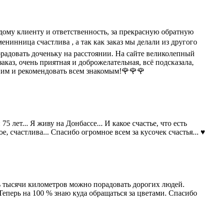
ждому клиенту и ответственность, за прекрасную обратную
нинница счастлива , а так как заказ мы делали из другого
орадовать доченьку на расстоянии. На сайте великолепный
каз, очень приятная и доброжелательная, всё подсказала,
 ним и рекомендовать всем знакомым!🌹🌹🌹
 лет... Я живу на Донбассе... И какое счастье, что есть
, счастлива... Спасибо огромное всем за кусочек счастья... ♥️
зь тысячи километров можно порадовать дорогих людей.
еперь на 100 % знаю куда обращаться за цветами. Спасибо