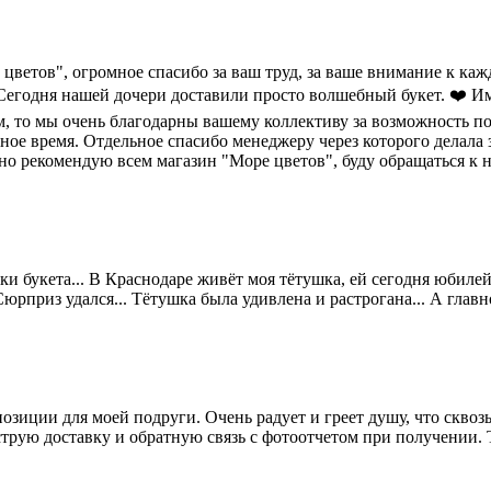
цветов", огромное спасибо за ваш труд, за ваше внимание к ка
Сегодня нашей дочери доставили просто волшебный букет. ❤️ Име
м, то мы очень благодарны вашему коллективу за возможность п
ое время. Отдельное спасибо менеджеру через которого делала за
чно рекомендую всем магазин "Море цветов", буду обращаться к
 букета... В Краснодаре живёт моя тётушка, ей сегодня юбилей 75
рприз удался... Тётушка была удивлена и растрогана... А главное
озиции для моей подруги. Очень радует и греет душу, что скво
трую доставку и обратную связь с фотоотчетом при получении. Т