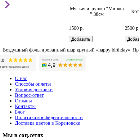
Набор шаров №6 бело-
Мягкая игрушка "Мишка
ляю"
Кот
золотой
" 38см
750 р.
1500 р.
2500 р
Воздушный фольгированный шар круглый «happy birthday». Ярк
О нас
Способы оплаты
Условия доставки
Вопрос-ответ
Отзывы
Контакты
Блог
Политика конфиденциальности
Доставка цветов в Кореновске
Мы в соц.сетях