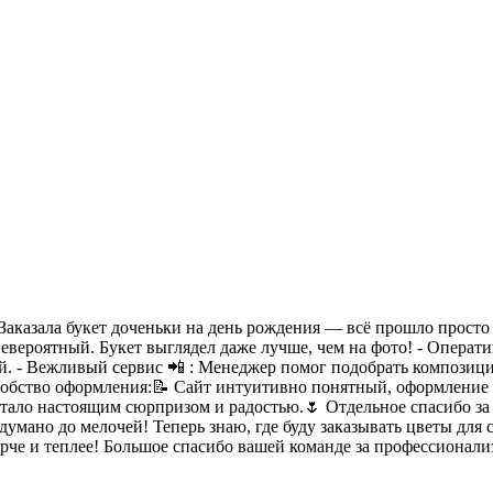
Заказала букет доченьки на день рождения — всё прошло просто 
вероятный. Букет выглядел даже лучше, чем на фото! - Оператив
ий. - Вежливый сервис 📲 : Менеджер помог подобрать композиц
Удобство оформления:📝 Сайт интуитивно понятный, оформление з
 стало настоящим сюрпризом и радостью.🌷 Отдельное спасибо з
умано до мелочей! Теперь знаю, где буду заказывать цветы для 
че и теплее! Большое спасибо вашей команде за профессионализ