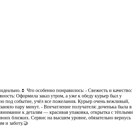
идеально.🌷 Что особенно понравилось: - Свежесть и качество:
ность: Оформила заказ утром, а уже к обеду курьер был у
ию под событие, учёл все пожелания. Курьер очень вежливый,
аняло пару минут. - Впечатление получателя: доченька была в
а внимание к деталям — красивая упаковка, открытка с тёплыми
своих близких. Сервис на высшем уровне, обязательно вернусь
м и заботу.🤝