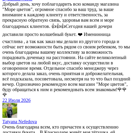
Добрый день, хочу поблагодарить всю команду магазина
"Море цветов", огромное спасибо за ваш труд, за ваше
внимание к каждому клиенту и ответственность, за
прекрасную обратную связь, здоровья вам всем и море
благодарных клиентов. 👍👍👍Сегодня нашей дочери
доставили просто волшебный букет. ❤️ Именинница
счастлива , а так как заказ мы делали из другого города и
сейчас нет возможности быть рядом со своим ребенком, то мы
очень благодарны вашему коллективу за возможность
порадовать доченьку на расстоянии. На сайте великолепный
выбор цветов на любой вкус, доставку осуществили в
оговоренное время. Отдельное спасибо менеджеру через
которого делала заказ, очень приятная и доброжелательная,
всё подсказала, посоветовала, несмотря на то что был поздний
вечер. Однозначно рекомендую всем магазин "Море цветов",
буду обращаться к ним и рекомендовать всем знакомым!🌹🌹
🌹
22 Июля 2026
Tatyana Nefedova
Очень благодарна всем, кто причастен к осуществлению
доставки букета... В Краснодаре живёт моя тётушка, ей