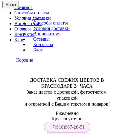
Меню
О нас
Каталог
Способы оплаты
О нас
Условия доставки
Способы оплаты
Вопрос-ответ
Условия доставки
Отзывы
Вопрос-ответ
Контакты
Отзывы
Блог
Контакты
Блог
Корзина
ДОСТАВКА СВЕЖИХ ЦВЕТОВ В
КРАСНОДАРЕ 24 ЧАСА
Заказ цветов с доставкой, фотоотчетом,
упаковкой
и открыткой с Вашим текстом в подарок!
Ежедневно
Круглосуточно
+7(918)967-26-51