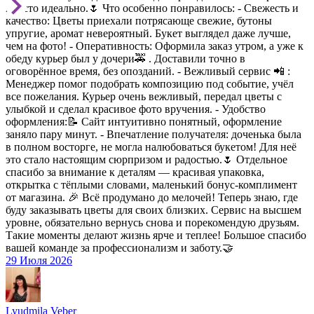
просто идеально.🌷 Что особенно понравилось: - Свежесть и
качество: Цветы приехали потрясающе свежие, бутоны
упругие, аромат невероятный. Букет выглядел даже лучше,
чем на фото! - Оперативность: Оформила заказ утром, а уже к
обеду курьер был у дочери🚕 . Доставили точно в
оговорённое время, без опозданий. - Вежливый сервис 📲 :
Менеджер помог подобрать композицию под событие, учёл
все пожелания. Курьер очень вежливый, передал цветы с
улыбкой и сделал красивое фото вручения. - Удобство
оформления:📝 Сайт интуитивно понятный, оформление
заняло пару минут. - Впечатление получателя: доченька была
в полном восторге, не могла налюбоваться букетом! Для неё
это стало настоящим сюрпризом и радостью.🌷 Отдельное
спасибо за внимание к деталям — красивая упаковка,
открытка с тёплыми словами, маленький бонус-комплимент
от магазина. 🎉 Всё продумано до мелочей! Теперь знаю, где
буду заказывать цветы для своих близких. Сервис на высшем
уровне, обязательно вернусь снова и порекомендую друзьям.
Такие моменты делают жизнь ярче и теплее! Большое спасибо
вашей команде за профессионализм и заботу.🤝
29 Июля 2026
Lyudmila Veber