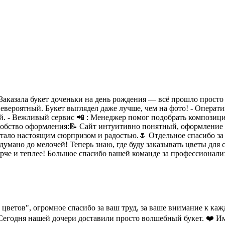
Заказала букет доченьки на день рождения — всё прошло просто 
вероятный. Букет выглядел даже лучше, чем на фото! - Оператив
ий. - Вежливый сервис 📲 : Менеджер помог подобрать композиц
Удобство оформления:📝 Сайт интуитивно понятный, оформление з
 стало настоящим сюрпризом и радостью.🌷 Отдельное спасибо з
умано до мелочей! Теперь знаю, где буду заказывать цветы для 
че и теплее! Большое спасибо вашей команде за профессионализ
цветов", огромное спасибо за ваш труд, за ваше внимание к ка
Сегодня нашей дочери доставили просто волшебный букет. ❤️ Име