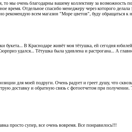
м, то мы очень благодарны вашему коллективу за возможность п
ое время. Отдельное спасибо менеджеру через которого делала за
чно рекомендую всем магазин "Море цветов", буду обращаться к
 букета... В Краснодаре живёт моя тётушка, ей сегодня юбилей 75
рприз удался... Тётушка была удивлена и растрогана... А главное
озиции для моей подруги. Очень радует и греет душу, что скво
трую доставку и обратную связь с фотоотчетом при получении. Т
авка просто супер, все очень вовремя. Все понравилось!!!