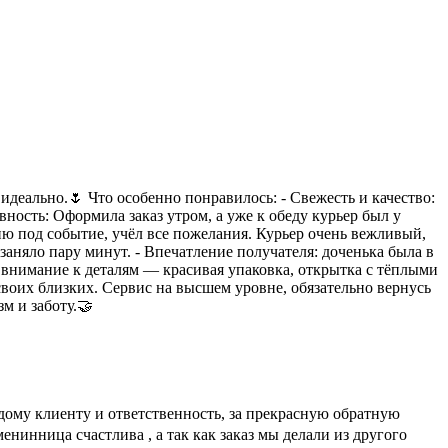
идеально.🌷 Что особенно понравилось: - Свежесть и качество:
ность: Оформила заказ утром, а уже к обеду курьер был у
ию под событие, учёл все пожелания. Курьер очень вежливый,
аняло пару минут. - Впечатление получателя: доченька была в
а внимание к деталям — красивая упаковка, открытка с тёплыми
своих близких. Сервис на высшем уровне, обязательно вернусь
м и заботу.🤝
ждому клиенту и ответственность, за прекрасную обратную
нинница счастлива , а так как заказ мы делали из другого