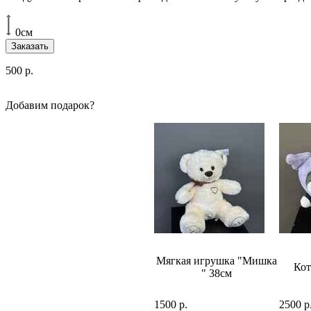
0см
Заказать
500
р.
Добавим подарок?
Набор шаров №6 бело-
Мягкая игрушка "Мишка
ляю"
Кот
золотой
" 38см
750 р.
1500 р.
2500 р