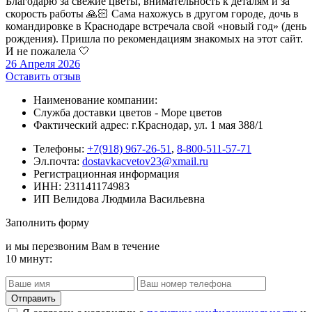
Благодарю за свежие цветы, внимательность к деталям и за
скорость работы 🙏🏻 Сама нахожусь в другом городе, дочь в
командировке в Краснодаре встречала свой «новый год» (день
рождения). Пришла по рекомендациям знакомых на этот сайт.
И не пожалела 🤍
26 Апреля 2026
Оставить отзыв
Наименование компании:
Служба доставки цветов - Море цветов
Фактический адрес: г.Краснодар, ул. 1 мая 388/1
Телефоны:
+7(918) 967-26-51
,
8-800-511-57-71
Эл.почта:
dostavkacvetov23@xmail.ru
Регистрационная информация
ИНН: 231141174983
ИП Велидова Людмила Васильевна
Заполнить форму
и мы перезвоним Вам в течение
10 минут: