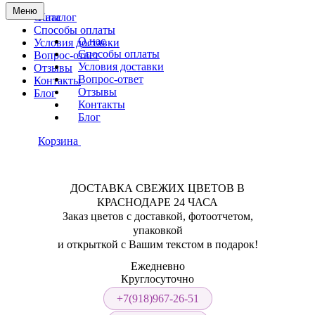
Меню
О нас
Каталог
Способы оплаты
О нас
Условия доставки
Способы оплаты
Вопрос-ответ
Условия доставки
Отзывы
Вопрос-ответ
Контакты
Отзывы
Блог
Контакты
Блог
Корзина
ДОСТАВКА СВЕЖИХ ЦВЕТОВ В
КРАСНОДАРЕ 24 ЧАСА
Заказ цветов с доставкой, фотоотчетом,
упаковкой
и открыткой с Вашим текстом в подарок!
Ежедневно
Круглосуточно
+7(918)967-26-51