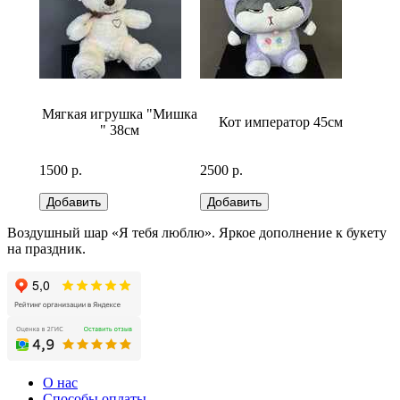
бело-
Мягкая игрушка "Мишка
Кот император 45см
Медв
" 38см
1500 р.
2500 р.
2500 р
Воздушный шар «Я тебя люблю». Яркое дополнение к букету
на праздник.
О нас
Способы оплаты