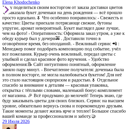
Elena Khodochenko
Хочу поделиться своим восторгом от заказа доставки цветов
🌷 Заказала букет доченьки на день рождения — всё прошло
просто идеально.🌷 Что особенно понравилось: - Свежесть и
качество: Цветы приехали потрясающе свежие, бутоны
упругие, аромат невероятный. Букет выглядел даже лучше,
чем на фото! - Оперативность: Оформила заказ утром, а уже к
обеду курьер был у дочери🚕 . Доставили точно в
оговорённое время, без опозданий. - Вежливый сервис 📲 :
Менеджер помог подобрать композицию под событие, учёл
все пожелания. Курьер очень вежливый, передал цветы с
улыбкой и сделал красивое фото вручения. - Удобство
оформления:📝 Сайт интуитивно понятный, оформление
заняло пару минут. - Впечатление получателя: доченька была
в полном восторге, не могла налюбоваться букетом! Для неё
это стало настоящим сюрпризом и радостью.🌷 Отдельное
спасибо за внимание к деталям — красивая упаковка,
открытка с тёплыми словами, маленький бонус-комплимент
от магазина. 🎉 Всё продумано до мелочей! Теперь знаю, где
буду заказывать цветы для своих близких. Сервис на высшем
уровне, обязательно вернусь снова и порекомендую друзьям.
Такие моменты делают жизнь ярче и теплее! Большое спасибо
вашей команде за профессионализм и заботу.🤝
29 Июля 2026