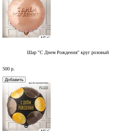
Шар "С Днем Рождения" круг розовый
500 р.