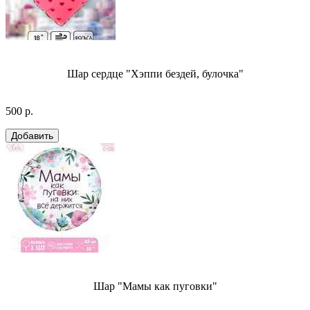
Шар сердце "Хэппи бездей, булочка"
500 р.
Шар "Мамы как пуговки"